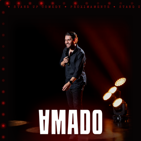
✦ STAND UP COMEDY ✦ PRÓXIMAMENTE ✦ STAND 