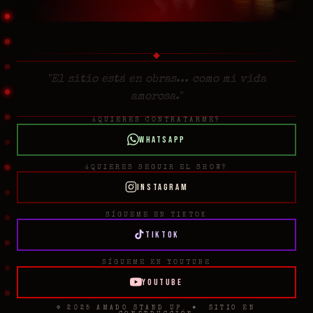
◆
"El sitio está en obras... como mi vida
amorosa."
¿QUIERES CONTRATARME?
WhatsApp
¿QUIERES SEGUIR EL SHOW?
Instagram
SÍGUEME EN TIKTOK
TikTok
SÍGUEME EN YOUTUBE
YouTube
© 2025 AMADO STAND UP ✦ SITIO EN